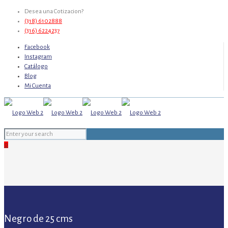
Desea una Cotizacion?
(318) 6102888
(316) 6224237
Facebook
Instagram
Catálogo
Blog
Mi Cuenta
0
Negro de 25 cms